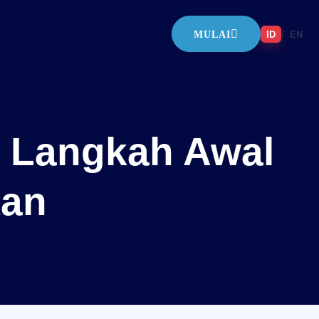
/
ID
EN
MULAI
: Langkah Awal
kan