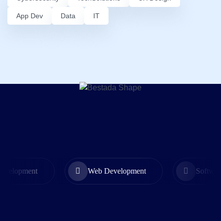
App Dev
Data
IT
opment
Web Development
Software Sol