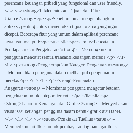
perencana keuangan pribadi yang fungsional dan user-friendly.
</p> <p><strong>1. Menentukan Tujuan dan Fitur
Utama</strong></p> <p>Sebelum mulai mengembangkan
aplikasi, penting untuk menentukan tujuan utama yang ingin
dicapai. Beberapa fitur yang umum dalam aplikasi perencana
keuangan meliputi:</p> <ul> <li> <p><strong>Pencatatan
Pendapatan dan Pengeluaran</strong> – Memungkinkan
pengguna mencatat semua transaksi keuangan mereka.</p> </li>
<li> <p><strong>Pengelompokan Kategori Pengeluaran</strong>
– Memudahkan pengguna dalam melihat pola pengeluaran
mereka.</p> </li> <li> <p><strong>Pembuatan
Anggaran</strong> – Membantu pengguna mengatur batasan
pengeluaran untuk kategori tertentu.</p> </li> <li> <p>
<strong>Laporan Keuangan dan Grafik</strong> – Menyediakan
visualisasi keuangan pengguna dalam bentuk grafik atau tabel.
</p> </li> <li> <p><strong>Pengingat Tagihan</strong> –
Memberikan notifikasi untuk pembayaran tagihan agar tidak