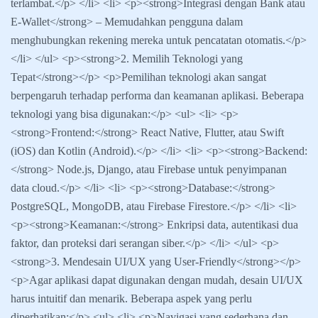
terlambat.</p> </li> <li> <p><strong>Integrasi dengan Bank atau
E-Wallet</strong> – Memudahkan pengguna dalam
menghubungkan rekening mereka untuk pencatatan otomatis.</p>
</li> </ul> <p><strong>2. Memilih Teknologi yang
Tepat</strong></p> <p>Pemilihan teknologi akan sangat
berpengaruh terhadap performa dan keamanan aplikasi. Beberapa
teknologi yang bisa digunakan:</p> <ul> <li> <p>
<strong>Frontend:</strong> React Native, Flutter, atau Swift
(iOS) dan Kotlin (Android).</p> </li> <li> <p><strong>Backend:
</strong> Node.js, Django, atau Firebase untuk penyimpanan
data cloud.</p> </li> <li> <p><strong>Database:</strong>
PostgreSQL, MongoDB, atau Firebase Firestore.</p> </li> <li>
<p><strong>Keamanan:</strong> Enkripsi data, autentikasi dua
faktor, dan proteksi dari serangan siber.</p> </li> </ul> <p>
<strong>3. Mendesain UI/UX yang User-Friendly</strong></p>
<p>Agar aplikasi dapat digunakan dengan mudah, desain UI/UX
harus intuitif dan menarik. Beberapa aspek yang perlu
diperhatikan:</p> <ul> <li> <p>Navigasi yang sederhana dan