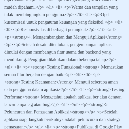
mudah dipahami.</p> </li> <li> <p>Warna dan tampilan yang
tidak membingungkan pengguna.</p> </li> <li> <p>Opsi
kustomisasi untuk pengaturan keuangan yang fleksibel.</p> </li>
<li> <p>Responsivitas di berbagai perangkat.</p> </li> </ul>
<p><strong>4. Mengembangkan dan Menguji Aplikasi</strong>
</p> <p>Setelah desain ditentukan, pengembangan aplikasi
dimulai dengan membangun fitur utama dan backend yang
mendukung. Pengujian dilakukan dalam beberapa tahap:</p>
<ul> <li> <p><strong>Testing Fungsional:</strong> Memastikan
semua fitur berjalan dengan baik.</p> </li> <li> <p>
<strong>Testing Keamanan:</strong> Menguji seberapa aman
data pengguna dalam aplikasi.</p> </li> <li> <p><strong>Testing
Performa:</strong> Mengetahui apakah aplikasi berjalan dengan
lancar tanpa lag atau bug.</p> </li> </ul> <p><strong>5.
Peluncuran dan Pemasaran Aplikasi</strong></p> <p>Setelah
aplikasi siap, langkah berikutnya adalah peluncuran dan strategi
pemasaran:</p> <ul> <li> <p><strong>Publikasi di Google Play