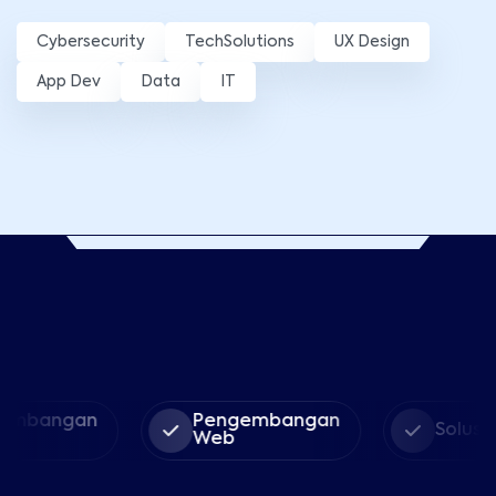
Cybersecurity
TechSolutions
UX Design
App Dev
Data
IT
ngan
Pengembangan
Solusi Softw
Web