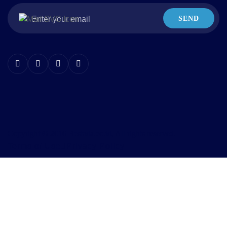
SEND
Copyright © 2016 Bestada.co.id, All rights reserved.
Terms of Use
Privacy Policy