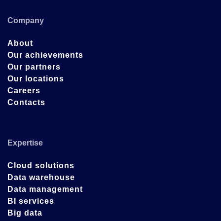
Company
About
Our achievements
Our partners
Our locations
Careers
Contacts
Expertise
Cloud solutions
Data warehouse
Data management
BI services
Big data