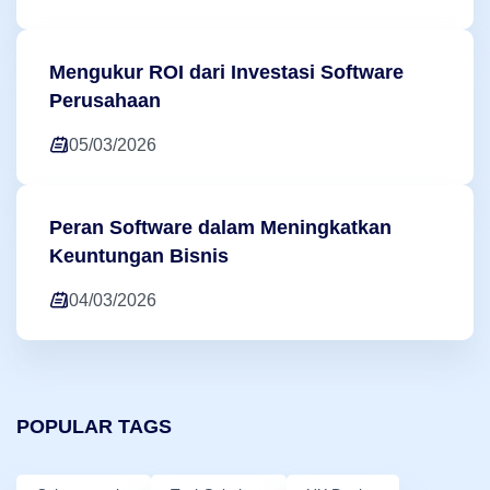
Mengukur ROI dari Investasi Software
Perusahaan
05/03/2026
Peran Software dalam Meningkatkan
Keuntungan Bisnis
04/03/2026
POPULAR TAGS