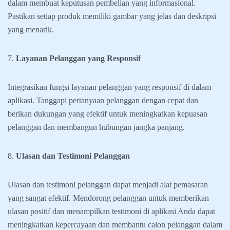
dalam membuat keputusan pembelian yang informasional.
Pastikan setiap produk memiliki gambar yang jelas dan deskripsi
yang menarik.
7.
Layanan Pelanggan yang Responsif
Integrasikan fungsi layanan pelanggan yang responsif di dalam
aplikasi. Tanggapi pertanyaan pelanggan dengan cepat dan
berikan dukungan yang efektif untuk meningkatkan kepuasan
pelanggan dan membangun hubungan jangka panjang.
8.
Ulasan dan Testimoni Pelanggan
Ulasan dan testimoni pelanggan dapat menjadi alat pemasaran
yang sangat efektif. Mendorong pelanggan untuk memberikan
ulasan positif dan menampilkan testimoni di aplikasi Anda dapat
meningkatkan kepercayaan dan membantu calon pelanggan dalam