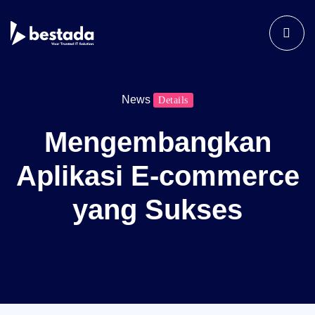
News
Details
Mengembangkan
Aplikasi E-commerce
yang Sukses