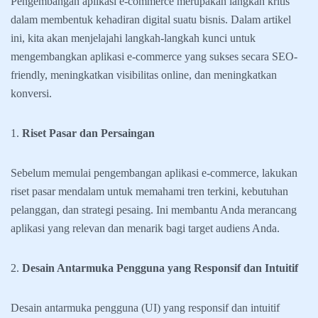
Pengembangan aplikasi e-commerce merupakan langkah kritis
dalam membentuk kehadiran digital suatu bisnis. Dalam artikel
ini, kita akan menjelajahi langkah-langkah kunci untuk
mengembangkan aplikasi e-commerce yang sukses secara SEO-
friendly, meningkatkan visibilitas online, dan meningkatkan
konversi.
1.
Riset Pasar dan Persaingan
Sebelum memulai pengembangan aplikasi e-commerce, lakukan
riset pasar mendalam untuk memahami tren terkini, kebutuhan
pelanggan, dan strategi pesaing. Ini membantu Anda merancang
aplikasi yang relevan dan menarik bagi target audiens Anda.
2.
Desain Antarmuka Pengguna yang Responsif dan Intuitif
Desain antarmuka pengguna (UI) yang responsif dan intuitif