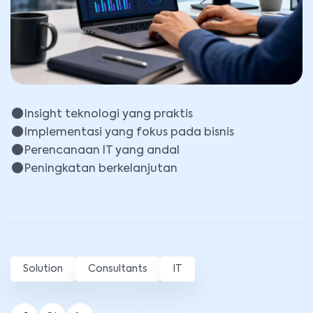
Insight teknologi yang praktis
Implementasi yang fokus pada bisnis
Perencanaan IT yang andal
Peningkatan berkelanjutan
Solution
Consultants
IT