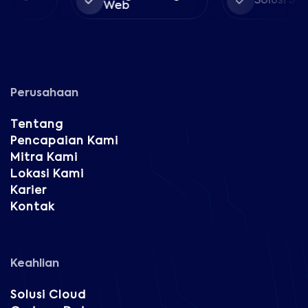
Solusi Software
Web
Perusahaan
Tentang
Pencapaian Kami
Mitra Kami
Lokasi Kami
Karier
Kontak
Keahlian
Solusi Cloud