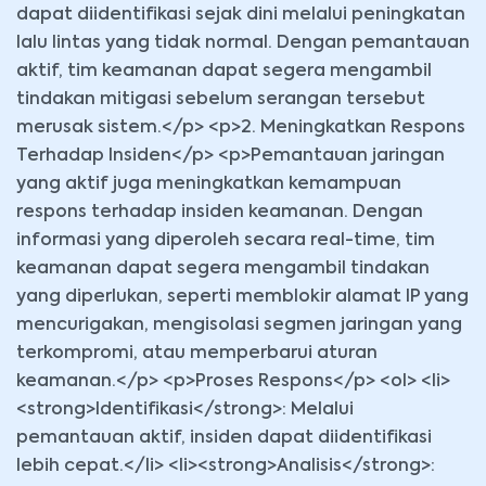
dapat diidentifikasi sejak dini melalui peningkatan
lalu lintas yang tidak normal. Dengan pemantauan
aktif, tim keamanan dapat segera mengambil
tindakan mitigasi sebelum serangan tersebut
merusak sistem.</p> <p>2. Meningkatkan Respons
Terhadap Insiden</p> <p>Pemantauan jaringan
yang aktif juga meningkatkan kemampuan
respons terhadap insiden keamanan. Dengan
informasi yang diperoleh secara real-time, tim
keamanan dapat segera mengambil tindakan
yang diperlukan, seperti memblokir alamat IP yang
mencurigakan, mengisolasi segmen jaringan yang
terkompromi, atau memperbarui aturan
keamanan.</p> <p>Proses Respons</p> <ol> <li>
<strong>Identifikasi</strong>: Melalui
pemantauan aktif, insiden dapat diidentifikasi
lebih cepat.</li> <li><strong>Analisis</strong>: