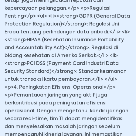
tetapi juga meningkatkan reputasi dan
kepercayaan pelanggan.</p> <p>Regulasi
Penting</p> <ul> <li><strong>GDPR (General Data
Protection Regulation)</strong>: Regulasi Uni
Eropa tentang perlindungan data pribadi.</li> <li>
<strong>HIPAA (Kesehatan Insurance Portability
and Accountability Act)</strong>: Regulasi di
bidang kesehatan di Amerika Serikat.</li> <li>
<strong>PCI DSS (Payment Card Industri Data
Security Standard)</strong>: Standar keamanan
untuk transaksi kartu pembayaran.</li> </ul>
<p>4. Peningkatan Efisiensi Operasional</p>
<p>Pemantauan jaringan yang aktif juga
berkontribusi pada peningkatan efisiensi
operasional. Dengan mengetahui kondisi jaringan
secara real-time, tim TI dapat mengidentifikasi
dan menyelesaikan masalah jaringan sebelum
mempengaruhi kinerja layanan. Ini memastikan