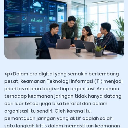
<p>Dalam era digital yang semakin berkembang
pesat, keamanan Teknologi Informasi (TI) menjadi
prioritas utama bagi setiap organisasi. Ancaman
terhadap keamanan jaringan tidak hanya datang
dari luar tetapi juga bisa berasal dari dalam
organisasi itu sendiri. Oleh karena itu,
pemantauan jaringan yang aktif adalah salah
satu langkah kritis dalam memastikan keamanan