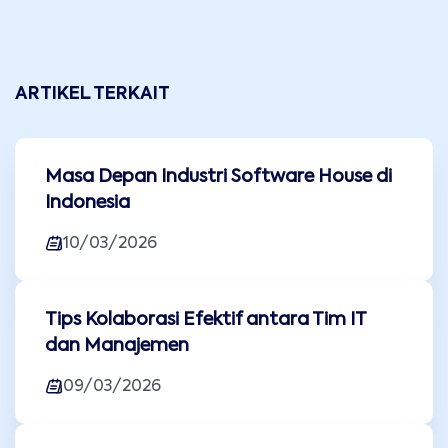
ARTIKEL TERKAIT
Masa Depan Industri Software House di
Indonesia
10/03/2026
Tips Kolaborasi Efektif antara Tim IT
dan Manajemen
09/03/2026