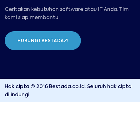
Ceritakan kebutuhan software atau IT Anda. Tim
kami siap membantu.
HUBUNGI BESTADA
Hak cipta © 2016 Bestada.co.id. Seluruh hak cipta
dilindungi.