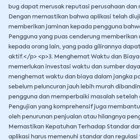
bug dapat merusak reputasi perusahaan dan
Dengan memastikan bahwa aplikasi telah diuj
memberikan jaminan kepada pengguna bahwa ap
Pengguna yang puas cenderung memberikan ul
kepada orang lain, yang pada gilirannya dap
aktif.</p> <p>3. Menghemat Waktu dan Biaya
memerlukan investasi waktu dan sumber daya y
menghemat waktu dan biaya dalam jangka p
sebelum peluncuran jauh lebih murah diband
pengguna dan memperbaiki masalah setelah ap
Pengujian yang komprehensif juga membantu 
oleh penurunan penjualan atau hilangnya pen
Memastikan Kepatuhan Terhadap Standar dan 
aplikasi harus memenuhi standar dan regulasi t