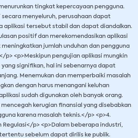
 menurunkan tingkat kepercayaan pengguna.
i secara menyeluruh, perusahaan dapat
likasi tersebut stabil dan dapat diandalkan.
asan positif dan merekomendasikan aplikasi
at meningkatkan jumlah unduhan dan pengguna
</p> <p>Meskipun pengujian aplikasi mungkin
ang signifikan, hal ini sebenarnya dapat
anjang. Menemukan dan memperbaiki masalah
ingkan dengan harus menangani keluhan
likasi sudah digunakan oleh banyak orang.
mencegah kerugian finansial yang disebabkan
gguna karena masalah teknis.</p> <p>4.
Regulasi</p> <p>Dalam beberapa industri,
ertentu sebelum dapat dirilis ke publik.