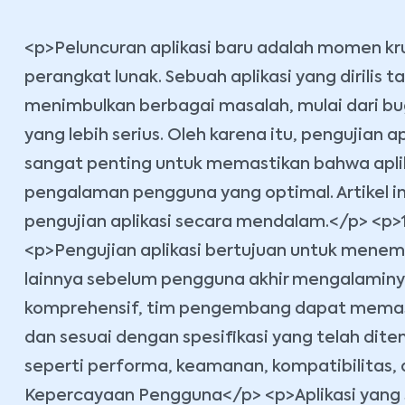
<p>Peluncuran aplikasi baru adalah momen kr
perangkat lunak. Sebuah aplikasi yang dirili
menimbulkan berbagai masalah, mulai dari b
yang lebih serius. Oleh karena itu, pengujian
sangat penting untuk memastikan bahwa apli
pengalaman pengguna yang optimal. Artikel 
pengujian aplikasi secara mendalam.</p> <p>1
<p>Pengujian aplikasi bertujuan untuk mene
lainnya sebelum pengguna akhir mengalaminy
komprehensif, tim pengembang dapat memasti
dan sesuai dengan spesifikasi yang telah dit
seperti performa, keamanan, kompatibilitas,
Kepercayaan Pengguna</p> <p>Aplikasi yang 