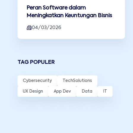
Peran Software dalam
Meningkatkan Keuntungan Bisnis
04/03/2026
TAG POPULER
Cybersecurity
TechSolutions
UX Design
App Dev
Data
IT