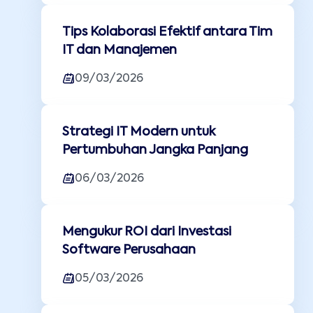
Tips Kolaborasi Efektif antara Tim
IT dan Manajemen
09/03/2026
Strategi IT Modern untuk
Pertumbuhan Jangka Panjang
06/03/2026
Mengukur ROI dari Investasi
Software Perusahaan
05/03/2026