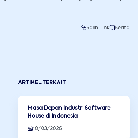
Berita
Salin Link
ARTIKEL TERKAIT
Masa Depan Industri Software
House di Indonesia
10/03/2026