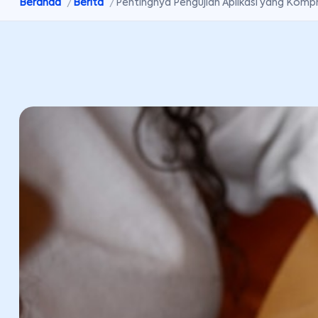
Beranda
Berita
Pentingnya Pengujian Aplikasi yang Komp