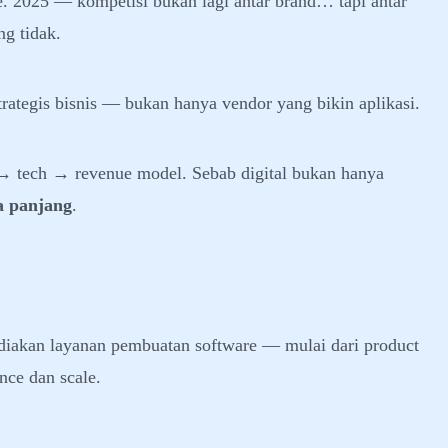
e. 2025 — kompetisi bukan lagi antar brand… tapi antar
g tidak.
trategis bisnis — bukan hanya vendor yang bikin aplikasi.
s → tech → revenue model. Sebab digital bukan hanya
ka panjang
.
diakan layanan pembuatan software — mulai dari product
nce dan scale.