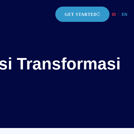
/
ID
EN
GET STARTED
si Transformasi