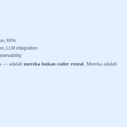
ion, RPA
ion, LLM integration
servability
 A — adalah
mereka bukan coder rental
. Mereka adalah