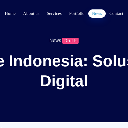
Home
About us
Services
Portfolio
News
Contact
News
Details
 Indonesia: Solu
Digital