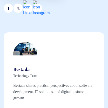
Bestada
Technology Team
Bestada shares practical perspectives about software
development, IT solutions, and digital business
growth.