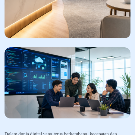
Dalam dunia digital yang terus berkembang, kecepatan dan