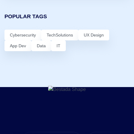
POPULAR TAGS
Cybersecurity
TechSolutions
UX Design
App Dev
Data
IT