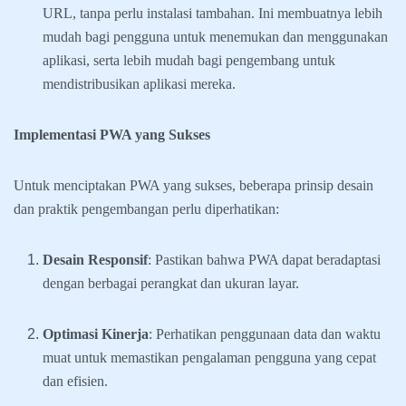
URL, tanpa perlu instalasi tambahan. Ini membuatnya lebih
mudah bagi pengguna untuk menemukan dan menggunakan
aplikasi, serta lebih mudah bagi pengembang untuk
mendistribusikan aplikasi mereka.
Implementasi PWA yang Sukses
Untuk menciptakan PWA yang sukses, beberapa prinsip desain
dan praktik pengembangan perlu diperhatikan:
Desain Responsif
: Pastikan bahwa PWA dapat beradaptasi
dengan berbagai perangkat dan ukuran layar.
Optimasi Kinerja
: Perhatikan penggunaan data dan waktu
muat untuk memastikan pengalaman pengguna yang cepat
dan efisien.