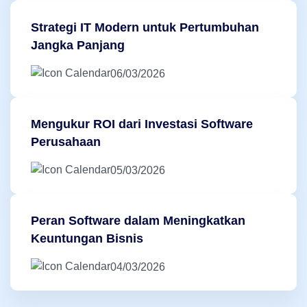
Strategi IT Modern untuk Pertumbuhan
Jangka Panjang
06/03/2026
Mengukur ROI dari Investasi Software
Perusahaan
05/03/2026
Peran Software dalam Meningkatkan
Keuntungan Bisnis
04/03/2026