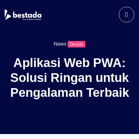
News
Details
Aplikasi Web PWA:
Solusi Ringan untuk
Pengalaman Terbaik