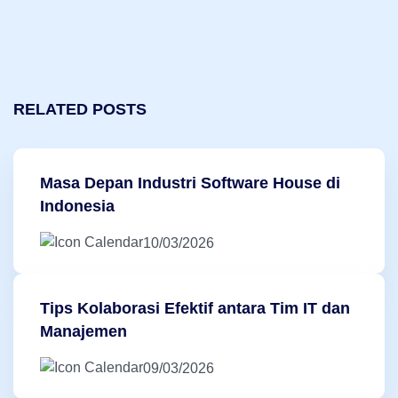
RELATED POSTS
Masa Depan Industri Software House di
Indonesia
10/03/2026
Tips Kolaborasi Efektif antara Tim IT dan
Manajemen
09/03/2026